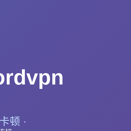
dvpn
卡顿 ·